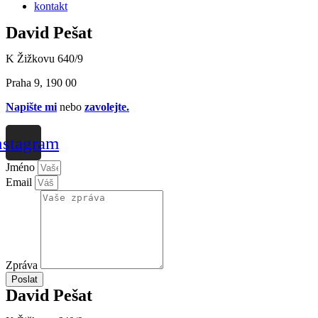
kontakt
David Pešat
K Žižkovu 640/9
Praha 9,
190 00
Napište mi
nebo
zavolejte
.
nstagram
Jméno
Email
Zpráva
Poslat
David Pešat