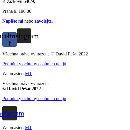
K Žižkovu 640/9,
Praha 9, 190 00
Napište mi
nebo
zavolejte
.
acebook-
Instagram
f
Všechna práva vyhrazena © David Pešat 2022
Podmínky ochrany osobních údajů
Webmaster:
MT
Všechna práva vyhrazena
© David Pešat 2022
Podmínky ochrany osobních údajů
nstagram
Webmaster:
MT